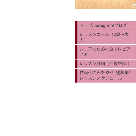
トップ/Instagram/ブログ
レッスンコース（2歳〜大
人）
シニアのための脳トレピア
ノ®︎
レッスン詳細（回数/料金）
在籍生の声/2026生徒募集/
レッスンスケジュール