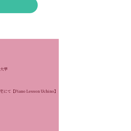
際大学
【Piano Lesson Uchino】