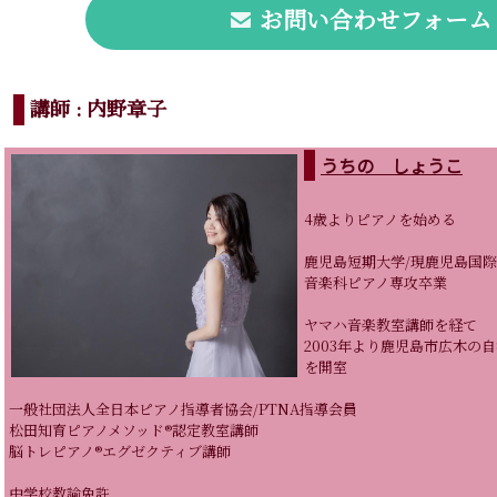
お問い合わせフォーム
講師 : 内野章子
うちの しょうこ
4歳よりピアノを始める
鹿児島短期大学/現鹿児島国
音楽科ピアノ専攻卒業
ヤマハ音楽教室講師を経て
2003年より鹿児島市広木の自宅にて
を開室
一般社団法人全日本ピアノ指導者協会/PTNA指導会員
松田知育ピアノメソッド®︎認定教室講師
脳トレピアノ®︎エグゼクティブ講師
中学校教諭免許